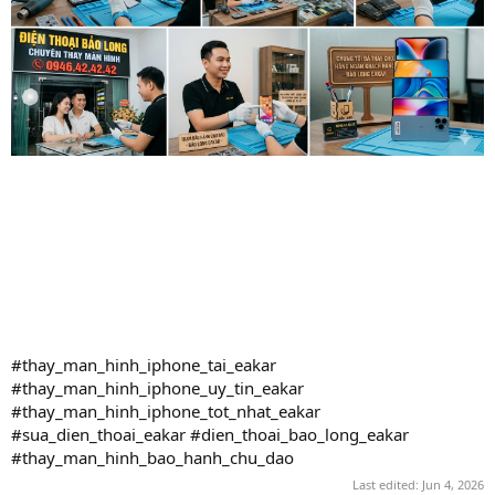
#thay_man_hinh_iphone_tai_eakar
#thay_man_hinh_iphone_uy_tin_eakar
#thay_man_hinh_iphone_tot_nhat_eakar
#sua_dien_thoai_eakar #dien_thoai_bao_long_eakar
#thay_man_hinh_bao_hanh_chu_dao
Last edited:
Jun 4, 2026