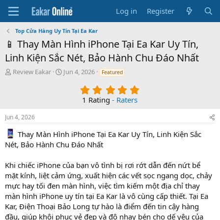
Log in
Register
Top Cửa Hàng Uy Tín Tại Ea Kar
📱 Thay Màn Hình iPhone Tại Ea Kar Uy Tín,
Linh Kiện Sắc Nét, Bảo Hành Chu Đáo Nhất
T
S
Review Eakar
Jun 4, 2026
Featured
h
t
5
r
a
.
e
r
1 Rating
- Raters
0
a
t
0
d
d
Jun 4, 2026
s
s
a
t
t
t
Thay Màn Hình iPhone Tại Ea Kar Uy Tín, Linh Kiện Sắc
a
a
e
Nét, Bảo Hành Chu Đáo Nhất
r
r
(
t
Khi chiếc iPhone của bạn vô tình bị rơi rớt dẫn đến nứt bể
s
e
mặt kính, liệt cảm ứng, xuất hiện các vết sọc ngang dọc, chảy
)
r
mực hay tối đen màn hình, việc tìm kiếm một địa chỉ thay
màn hình iPhone uy tín tại Ea Kar là vô cùng cấp thiết. Tại Ea
Kar, Điện Thoại Bảo Long tự hào là điểm đến tin cậy hàng
đầu, giúp khôi phục vẻ đẹp và độ nhạy bén cho dế yêu của