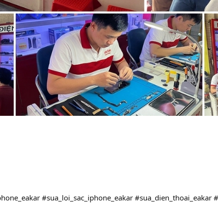
phone_eakar #sua_loi_sac_iphone_eakar #sua_dien_thoai_eakar 