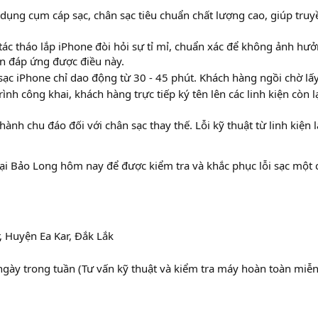
dụng cụm cáp sạc, chân sạc tiêu chuẩn chất lượng cao, giúp truy
ác tháo lắp iPhone đòi hỏi sự tỉ mỉ, chuẩn xác để không ảnh hư
n đáp ứng được điều này.
ạc iPhone chỉ dao động từ 30 - 45 phút. Khách hàng ngồi chờ lấy 
ình công khai, khách hàng trực tiếp ký tên lên các linh kiện còn l
ành chu đáo đối với chân sạc thay thế. Lỗi kỹ thuật từ linh kiện
 Bảo Long hôm nay để được kiểm tra và khắc phục lỗi sạc một c
, Huyện Ea Kar, Đắk Lắk
ngày trong tuần (Tư vấn kỹ thuật và kiểm tra máy hoàn toàn miễn