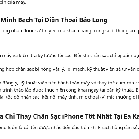
 pin của máy.
Minh Bạch Tại Điện Thoại Bảo Long​
 Long nhận được sự tin yêu của khách hàng trong suốt thời gian q
 máy và kiểm tra kỹ lưỡng lỗi sạc. Đôi khi chân sạc chỉ bị bám bụ
g hợp chân sạc bị hỏng vật lý, lỗi mạch, kỹ thuật viên sẽ tư vấn 
 đồng ý, kỹ thuật viên tiến hành tháo máy và thay thế cụm cáp ch
trình tháo lắp được thực hiện công khai ngay tại bàn kỹ thuật. Bạ
lại tốc độ nhận sạc, kết nối máy tính, mic thoại (vì mic thường đi
a Chỉ Thay Chân Sạc iPhone Tốt Nhất Tại Ea Ka
ng luôn là cái tên được nhắc đến đầu tiên khi khách hàng cần sử