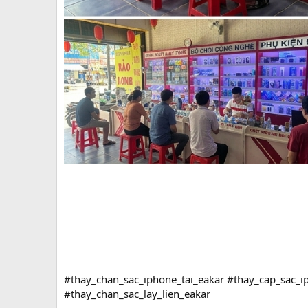
#thay_chan_sac_iphone_tai_eakar #thay_cap_sac_i
#thay_chan_sac_lay_lien_eakar