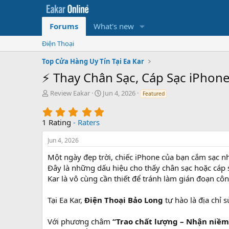
Forums
What's new
Điện Thoại
Top Cửa Hàng Uy Tín Tại Ea Kar
⚡ Thay Chân Sạc, Cáp Sạc iPhone
T
S
Review Eakar
Jun 4, 2026
Featured
h
t
5
r
a
.
e
r
1 Rating
- Raters
0
a
t
0
d
d
Jun 4, 2026
s
s
a
t
Một ngày đẹp trời, chiếc iPhone của bạn cắm sạc nh
t
t
a
a
e
Đây là những dấu hiệu cho thấy chân sạc hoặc cáp s
r
r
Kar là vô cùng cần thiết để tránh làm gián đoạn côn
(
t
s
e
Tại Ea Kar,
Điện Thoại Bảo Long
tự hào là địa chỉ 
)
r
Với phương châm
“Trao chất lượng – Nhận niềm