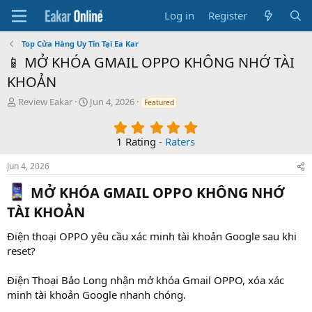
Log in
Register
Top Cửa Hàng Uy Tín Tại Ea Kar
📱 MỞ KHÓA GMAIL OPPO KHÔNG NHỚ TÀI
KHOẢN
T
S
Review Eakar
Jun 4, 2026
Featured
h
t
5
r
a
.
e
r
1 Rating
- Raters
0
a
t
0
d
d
Jun 4, 2026
s
s
a
t
t
t
MỞ KHÓA GMAIL OPPO KHÔNG NHỚ
a
a
e
TÀI KHOẢN​
r
r
(
t
Điện thoại OPPO yêu cầu xác minh tài khoản Google sau khi
s
e
)
reset?
r
Điện Thoại Bảo Long nhận mở khóa Gmail OPPO, xóa xác
minh tài khoản Google nhanh chóng.